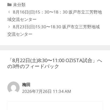
カ
未分類
テ
投
8月16日(日)15：30〜18：30 坂戸市立三芳野地
ゴ
稿
域交流センター
リ
ナ
8月23日(日)15:30〜18:30 坂戸市立三芳野地域
ー
ビ
交流センター
ゲ
ー
シ
ョ
「8月22日(土)8:30〜11:00 OZISTA試合」へ
ン
の3件のフィードバック
梅田
2026年7月26日 11:34 AM