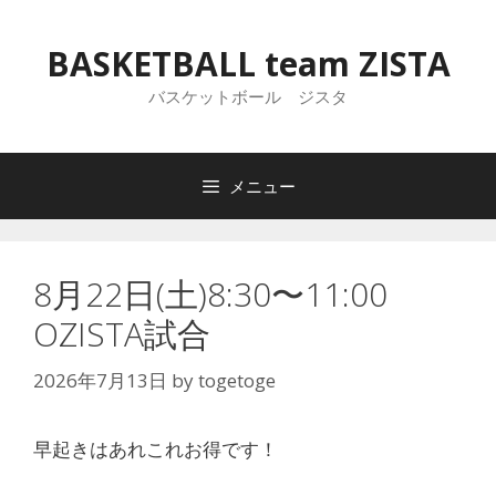
コ
ン
BASKETBALL team ZISTA
テ
ン
バスケットボール ジスタ
ツ
へ
ス
メニュー
キ
ッ
プ
8月22日(土)8:30〜11:00
OZISTA試合
2026年7月13日
by
togetoge
早起きはあれこれお得です！