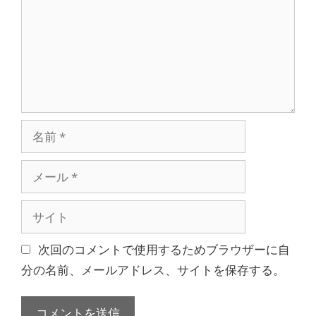
ン
ト
名
前
メ
ー
ル
サ
イ
ト
次回のコメントで使用するためブラウザーに自
分の名前、メールアドレス、サイトを保存する。